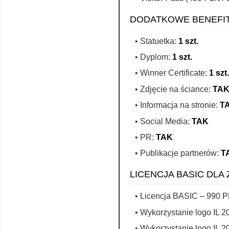
DODATKOWE BENEFIT
Statuetka:
1 szt.
Dyplom:
1 szt.
Winner Certificate:
1 szt.
Zdjęcie na ściance:
TA
Informacja na stronie:
T
Social Media:
TAK
PR:
TAK
Publikacje partnerów:
T
LICENCJA BASIC DLA
Licencja BASIC – 990 
Wykorzystanie logo IL 2
Wykorzystanie logo IL 2