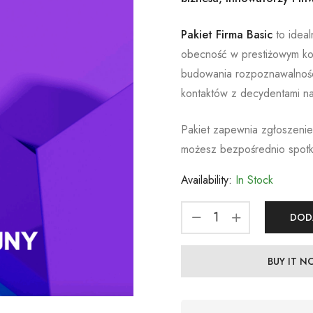
Pakiet Firma Basic
to ideal
obecność w prestiżowym kon
budowania rozpoznawalności
kontaktów z decydentami naj
Pakiet zapewnia zgłoszenie
możesz bezpośrednio spotk
Availability:
In Stock
DOD
BUY IT 