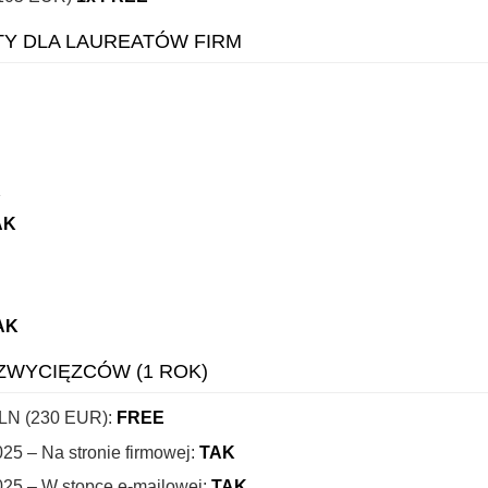
Y DLA LAUREATÓW FIRM
K
AK
AK
 ZWYCIĘZCÓW (1 ROK)
PLN (230 EUR):
FREE
025 – Na stronie firmowej:
TAK
025 – W stopce e-mailowej:
TAK