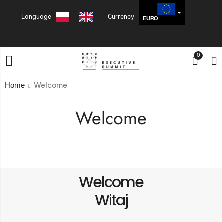
Language
Currency
EURO
PLN
0
Welcome
Home
Welcome
Welcome
Witaj