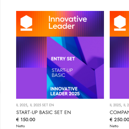
,
,
IL 2025
IL 2025 SET EN
IL 2025
IL 
START-UP BASIC SET EN
COMPAN
€
150.00
€
250.0
Netto
Netto