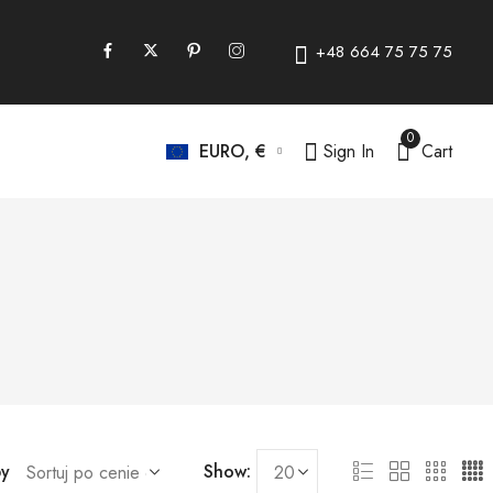
+48 664 75 75 75
0
Sign In
Cart
EURO, €
by
Show: