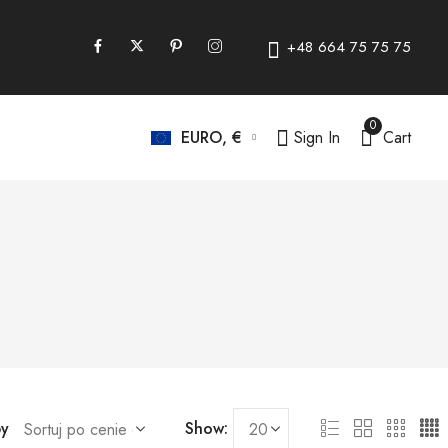
+48 664 75 75 75
0
Sign In
Cart
EURO, €
by
Show: